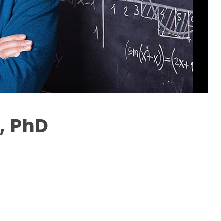
, PhD