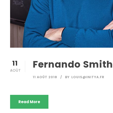
Fernando Smith
11
AOÛT
11 AOÛT 2018
BY
LOUIS@INITYA.FR
Read More