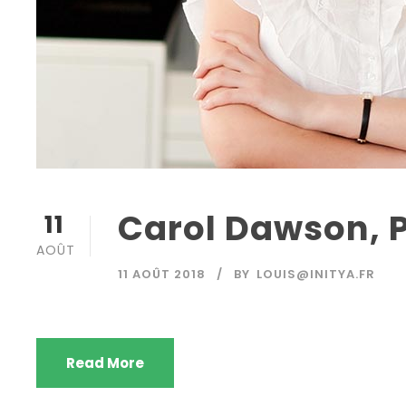
Carol Dawson, 
11
AOÛT
11 AOÛT 2018
BY
LOUIS@INITYA.FR
Read More