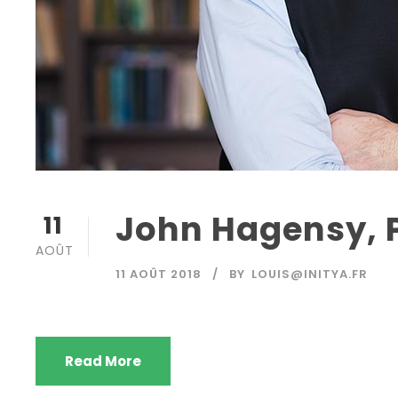
John Hagensy, 
11
AOÛT
11 AOÛT 2018
BY
LOUIS@INITYA.FR
Read More